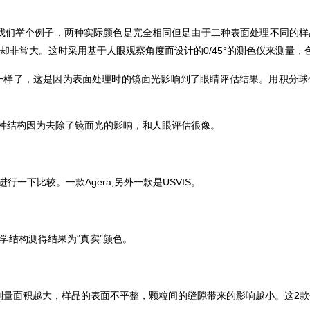
在哪？我们举个例子，两种实际颜色是完全相同但是由于二种表面处理不同的样
非常大。这时采用基于人眼观察角度而设计的0/45°的测色仪来测量，
样了，这是因为表面处理时的镜面光影响到了眼睛评估结果。用积分球包含
。而这种结构因为去除了镜面光的影响，和人眼评估很像。
行一下比较。一款Agera,另外一款是USVIS。
°光学结构测得结果为“真实”颜色。
表着测量面积越大，样品的表面不平整，颗粒间的缝隙带来的影响越小。这2款仪