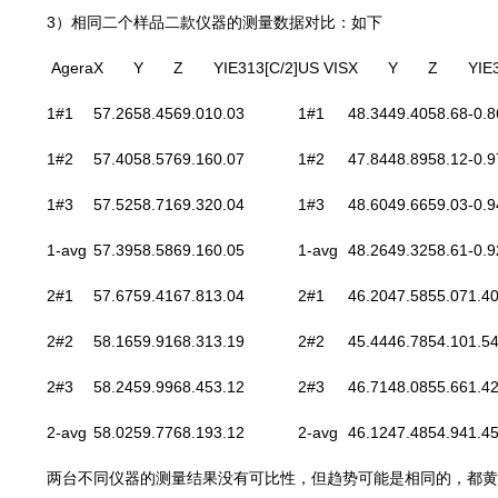
3）相同二个样品二款仪器的测量数据对比：如下
Agera
X
Y
Z
YIE313[C/2]
US VIS
X
Y
Z
YIE
1#1
57.26
58.45
69.01
0.03
1#1
48.34
49.40
58.68
-0.8
1#2
57.40
58.57
69.16
0.07
1#2
47.84
48.89
58.12
-0.9
1#3
57.52
58.71
69.32
0.04
1#3
48.60
49.66
59.03
-0.9
1-avg
57.39
58.58
69.16
0.05
1-avg
48.26
49.32
58.61
-0.9
2#1
57.67
59.41
67.81
3.04
2#1
46.20
47.58
55.07
1.4
2#2
58.16
59.91
68.31
3.19
2#2
45.44
46.78
54.10
1.5
2#3
58.24
59.99
68.45
3.12
2#3
46.71
48.08
55.66
1.4
2-avg
58.02
59.77
68.19
3.12
2-avg
46.12
47.48
54.94
1.4
两台不同仪器的测量结果没有可比性，但趋势可能是相同的，都黄