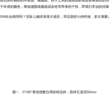
或色差时颗粒的外表面、横截面、粒子之间的缝隙阴影都会影响测试的结
的颜色，降低缝隙或截面或杂色等带来的干扰，即我们常说的信噪比“S/N比
S/N比会相同吗？实际上确实有很大差距，而且面积小的时候，多次测
图一，0°/45°黄色指数仪用的样品杯，取样孔直径50mm