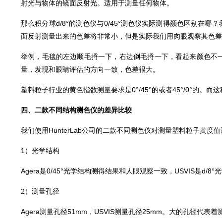
射光与物体的镜面反射光。适用于测量任何物体。
那么积分球d/8°的测色仪与0/45°测色仪实际测得颜色区别
面反射测量出来的色差将非常小，但是实际我们用肉眼观察其色差却
举例，毛毯的左边顺毛捋一下，右边倒毛捋一下，看起来颜色不一
量，发现和眼睛评估的方向一致，色差很大。
塑料粒子行业的黄色指数测量要求是0°/45°的或者45°/0°的
四、
二款不同结构测色仪的差异比较
我们使用HunterLab公司的二款不同测色仪对测量塑料粒子黄度值进
1）光学结构
Agera是0/45°光学结构测得结果和人眼观察一致，USVIS是d/8
2）测量孔径
Agera测量孔径51mm，USVIS测量孔径25mm。大的孔径代