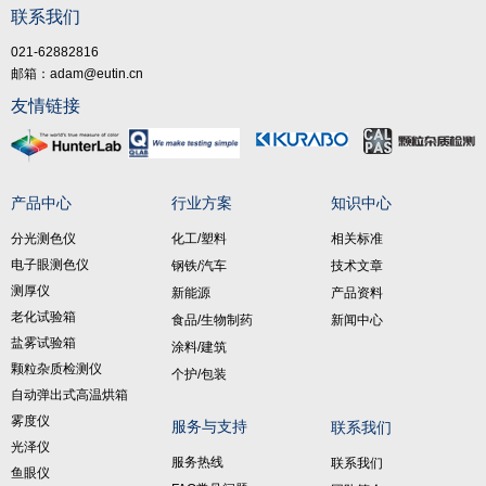
联系我们
021-62882816
邮箱：adam@eutin.cn
友情链接
产品中心
行业方案
知识中心
分光测色仪
化工/塑料
相关标准
电子眼测色仪
钢铁/汽车
技术文章
测厚仪
新能源
产品资料
老化试验箱
食品/生物制药
新闻中心
盐雾试验箱
涂料/建筑
颗粒杂质检测仪
个护/包装
自动弹出式高温烘箱
雾度仪
服务与支持
联系我们
光泽仪
服务热线
联系我们
鱼眼仪