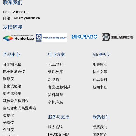
联系我们
021-62882816
邮箱：adam@eutin.cn
友情链接
产品中心
行业方案
知识中心
分光测色仪
化工/塑料
相关标准
电子眼测色仪
钢铁/汽车
技术文章
测厚仪
新能源
产品资料
老化试验箱
食品/生物制药
新闻中心
盐雾试验箱
涂料/建筑
颗粒杂质检测仪
个护/包装
自动弹出式高温烘箱
雾度仪
服务与支持
联系我们
光泽仪
服务热线
联系我们
鱼眼仪
FAQ常见问题
团队简介