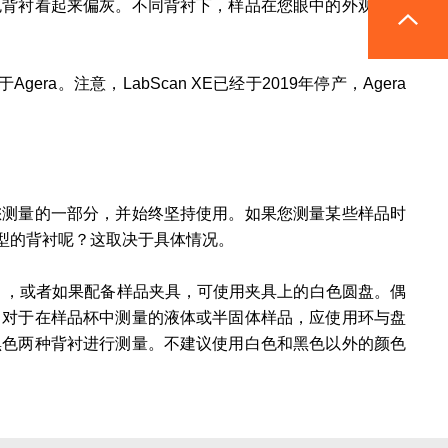
色背衬看起来偏灰。不同背衬下，样品在您眼中的外观是不
a。注意，LabScan XE已经于2019年停产，Agera
您测量的一部分，并始终坚持使用。如果您测量某些样品时
型的背衬呢？这取决于具体情况。
际购买），或者如果配备样品夹具，可使用夹具上的白色圆盘。偶
。对于在样品杯中测量的液体或半固体样品，应使用环与盘
黑色两种背衬进行测量。不建议使用白色和黑色以外的颜色