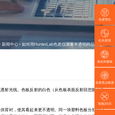
色度理论
红外原理
新闻中心
如何用HunterLab色差仪测量半透明样品的色差
老化和腐蚀
杂质黑点检测
也透射光线。色板反射的白色（从色板表面反射回您眼中的
智能2025
提供背衬，使其看起来更不透明。同一块塑料色板分别以白