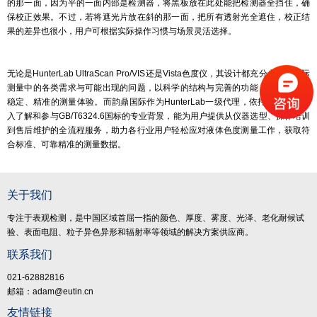
的那一面，因为平的一面内部是检测器，将黑板放在此处能把检测器全挡住，确
保校正效果。不过，若将遮光片放在斜的那一面，把所有透射光全遮住，校正结
果的差异也很小，用户可根据实际操作习惯与场景灵活选择。
无论是HunterLab UltraScan Pro/VIS还是Vista色度仪，其设计都充分考虑了实际
测量中的各类需求与可能出现的问题，以科学的结构与完善的功能，为用户提供
稳定、精准的测量体验。而韵鼎国际作为HunterLab一级代理，依托对产品的深
入了解和参与GB/T6324.6国标的专业背景，能为用户提供从仪器选型、操作培训
到售后维护的全流程服务，助力各行业用户轻松应对液体色度测量工作，获取符
合标准、可靠精准的测量数据。
关于我们
专注于表观检测，是中国区域首屈一指的颜色、厚度、雾度、光泽、老化耐候试
验、表面电阻、粒子异色异形和辐射率等领域的解决方案供应商。
联系我们
021-62882816
邮箱：adam@eutin.cn
友情链接