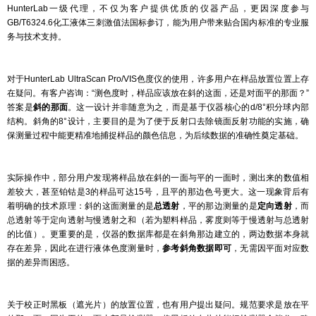
HunterLab一级代理，不仅为客户提供优质的仪器产品，更因深度参与
GB/T6324.6化工液体三刺激值法国标参订，能为用户带来贴合国内标准的专业服
务与技术支持。
对于HunterLab UltraScan Pro/VIS色度仪的使用，许多用户在样品放置位置上存
在疑问。有客户咨询：“测色度时，样品应该放在斜的这面，还是对面平的那面？”
答案是
斜的那面
。这一设计并非随意为之，而是基于仪器核心的d/8°积分球内部
结构。斜角的8°设计，主要目的是为了便于反射口去除镜面反射功能的实施，确
保测量过程中能更精准地捕捉样品的颜色信息，为后续数据的准确性奠定基础。
实际操作中，部分用户发现将样品放在斜的一面与平的一面时，测出来的数值相
差较大，甚至铂钴是3的样品可达15号，且平的那边色号更大。这一现象背后有
着明确的技术原理：斜的这面测量的是
总透射
，平的那边测量的是
定向透射
，而
总透射等于定向透射与慢透射之和（若为塑料样品，雾度则等于慢透射与总透射
的比值）。更重要的是，仪器的数据库都是在斜角那边建立的，两边数据本身就
存在差异，因此在进行液体色度测量时，
参考斜角数据即可
，无需因平面对应数
据的差异而困惑。
关于校正时黑板（遮光片）的放置位置，也有用户提出疑问。规范要求是放在平