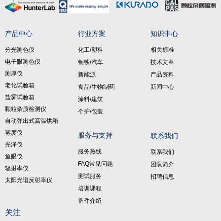
产品中心
行业方案
知识中心
分光测色仪
化工/塑料
相关标准
电子眼测色仪
钢铁/汽车
技术文章
测厚仪
新能源
产品资料
老化试验箱
食品/生物制药
新闻中心
盐雾试验箱
涂料/建筑
颗粒杂质检测仪
个护/包装
自动弹出式高温烘箱
雾度仪
服务与支持
联系我们
光泽仪
服务热线
联系我们
鱼眼仪
FAQ常见问题
团队简介
辐射率仪
测试服务
招聘信息
太阳光谱反射率仪
培训课程
备件介绍
关注