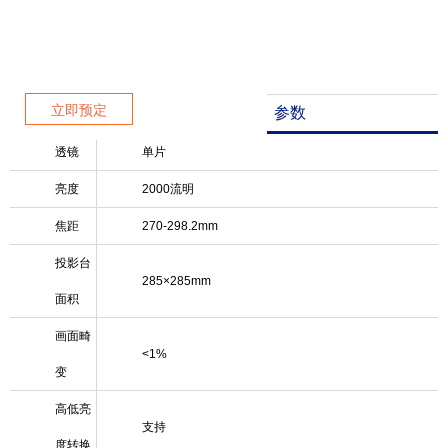
技术参数
立即预定
测量
参数
透镜
单片
亮度
2000流明
焦距
270-298.2mm
投影台
285×285mm
面积
画面畸
<1%
变
高低亮
支持
度转换