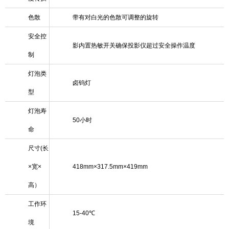
色散
带有对白光的色散可调整的旋转
安全控
影内置热敏开关确保投影仪超过安全操作温度
制
灯泡类
卤钨灯
型
灯泡寿
50小时
命
尺寸(长
×宽×
418mm×317.5mm×419mm
高）
工作环
15-40℃
境