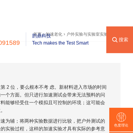
首页
加速老化
户外实验与实验室实验的关系
韵鼎科技
搜索
091589
Tech makes the Test Smart
 2 位，要么根本不考 虑。新材料进入市场的时间
的一个方面。但只进行加速测试会带来无法预料的问
材料能够经受住一个模拟且可控制的环境；这可能会
效。
加速为辅；将两种实验数据进行比较，把户外测试的
色度理论
验的实验过程，这样的加速实验才具有实际的参考意